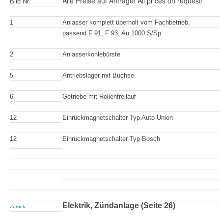
Alle Preise auf Anfrage! All prices on request!
Bild Nr.
1
Anlasser komplett überholt vom Fachbetrieb,
passend F 91, F 93, Au 1000 S/Sp
2
Anlasserkohlebürste
5
Antriebslager mit Buchse
6
Getriebe mit Rollenfreilauf
12
Einrückmagnetschalter Typ Auto Union
12
Einrückmagnetschalter Typ Bosch
Elektrik, Zündanlage (Seite 26)
Zurück