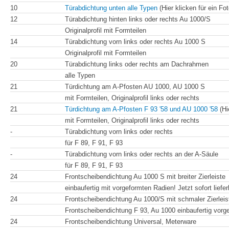
10
Türabdichtung unten alle Typen
(Hier klicken für ein Fot
12
Türabdichtung hinten links oder rechts Au 1000/S
Originalprofil mit Formteilen
14
Türabdichtung vorn links oder rechts Au 1000 S
Originalprofil mit Formteilen
20
Türabdichtung links oder rechts am Dachrahmen
alle Typen
21
Türdichtung am A-Pfosten AU 1000, AU 1000 S
mit Formteilen, Originalprofil links oder rechts
21
Türdichtung am A-Pfosten F 93 '58 und AU 1000 '58
(Hi
mit Formteilen, Originalprofil links oder rechts
-
Türabdichtung vorn links oder rechts
für F 89, F 91, F 93
-
Türabdichtung vorn links oder rechts an der A-Säule
für F 89, F 91, F 93
24
Frontscheibendichtung Au 1000 S mit breiter Zierleiste
einbaufertig mit vorgeformten
Radien
! Jetzt sofort liefe
24
Frontscheibendichtung Au 1000/S mit schmaler Zierlei
Frontscheibendichtung F 93, Au 1000
einbaufertig
vorg
24
Frontscheibendichtung Universal, Meterware