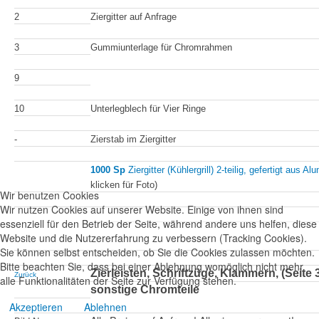
2
Ziergitter auf Anfrage
3
Gummiunterlage für Chromrahmen
9
10
Unterlegblech für Vier Ringe
-
Zierstab im Ziergitter
1000 Sp
Ziergitter (Kühlergrill) 2-teilig, gefertigt aus
Alu
klicken für Foto)
Wir benutzen Cookies
Wir nutzen Cookies auf unserer Website. Einige von ihnen sind
essenziell für den Betrieb der Seite, während andere uns helfen, diese
Website und die Nutzererfahrung zu verbessern (Tracking Cookies).
Sie können selbst entscheiden, ob Sie die Cookies zulassen möchten.
Bitte beachten Sie, dass bei einer Ablehnung womöglich nicht mehr
Zierleisten, Schriftzüge, Klammern, (Seite 
Zurück
alle Funktionalitäten der Seite zur Verfügung stehen.
sonstige Chromteile
Akzeptieren
Ablehnen