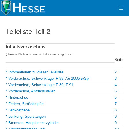
Teileliste Teil 2
Inhaltsverzeichnis
(Hinweis: Klicken sie auf die Bilder zum vergrößern)
Seite
* Informationen zu dieser Teileliste
2
* Vorderachse, Schwenklager F 93, Au 1000/S/Sp
3
* Vorderachse, Schwenklager F 89, F 91
4
* Vorderachse, Antriebswellen
5
* Hinterachse
6
* Federn, Stoßdämpfer
7
* Lenkgetriebe
8
* Lenkung, Spurstangen
9
* Bremsen, Hauptbremszylinder
9