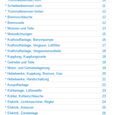
* Trommelbremsen vorn
10
* Scheibenbremsen vorn
11
* Trommelbremsen hinten
12
* Bremsschläuche
12
* Bremsseile
12
* Motoren und Teile
13
* Motordichtungen
15
* Kraftstoffanlage, Benzinpumpe
16
* Kraftstoffanlage, Vergaser, Luftfilter
17
* Kraftstoffanlage, Vergasereinzelteile
18
* Kupplung, Kupplungsseile
19
* Getriebe und Teile
19
* Motor- und Getriebelagerung
19
* Hebelwerke, Kupplung, Bremse, Gas
20
* Hebelwerke, Handschaltung
21
* Auspuffanlage
22
* Kühlanlage, Lüfterwelle
23
* Kühler, Kühlerschläuche
23
* Elektrik, Lichtmaschine, Regler
24
* Elektrik, Anlasser
25
* Elektrik, Zündanlage
26