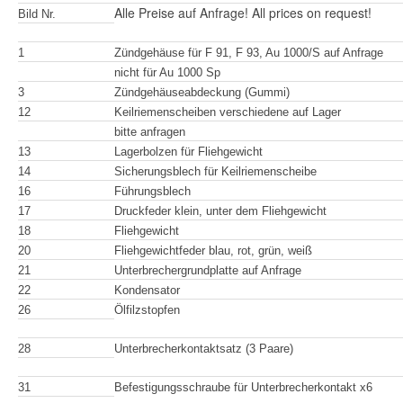
Alle Preise auf Anfrage! All prices on request!
Bild Nr.
1
Zündgehäuse für F 91, F 93, Au 1000/S auf Anfrage
nicht für Au 1000 Sp
3
Zündgehäuseabdeckung (Gummi)
12
Keilriemenscheiben verschiedene auf Lager
bitte anfragen
13
Lagerbolzen für Fliehgewicht
14
Sicherungsblech für Keilriemenscheibe
16
Führungsblech
17
Druckfeder klein, unter dem Fliehgewicht
18
Fliehgewicht
20
Fliehgewichtfeder blau, rot, grün, weiß
21
Unterbrechergrundplatte auf Anfrage
22
Kondensator
26
Ölfilzstopfen
28
Unterbrecherkontaktsatz (3 Paare)
31
Befestigungsschraube für Unterbrecherkontakt x6