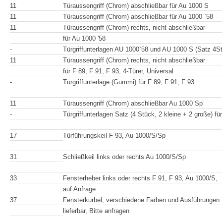
11
Türaussengriff (Chrom) abschließbar für Au 1000 S
11
Türaussengriff (Chrom) abschließbar für Au 1000 `58
11
Türaussengriff (Chrom) rechts, nicht abschließbar
für Au 1000 '58
-
Türgriffunterlagen AU 1000`58 und AU 1000 S (Satz 4St
11
Türaussengriff (Chrom) rechts, nicht abschließbar
für F 89, F 91, F 93, 4-Türer, Universal
-
Türgriffunterlage (Gummi) für F 89, F 91, F 93
11
Türaussengriff (Chrom) abschließbar Au 1000 Sp
-
Türgriffunterlagen Satz (4 Stück, 2 kleine + 2 große) f
17
Türführungskeil F 93, Au 1000/S/Sp
31
Schließkeil links oder rechts Au 1000/S/Sp
33
Fensterheber links oder rechts F 91, F 93, Au 1000/S,
auf Anfrage
37
Fensterkurbel, verschiedene Farben und Ausführungen
lieferbar, Bitte anfragen