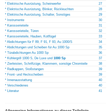
* Elektrische Ausrüstung, Scheinwerfer
27
* Elektrische Ausrüstung, Blinker, Rückleuchten
28
* Elektrische Ausrüstung, Schalter, Sonstiges
29
* Instrumente
30
* Karosserieteile
31
* Karosserieteile, Türen
32
* Karosserieteile, Hauben, Kotflügel
33
* Abdichtungen für F 89, F 91, F 93, Au 1000/S
34
* Abdichtungen und Scheiben für Au 1000 Sp
35
* Türabdichtungen Au 1000 Sp
36
* Kühlergrill 1000 S, De Luxe und
1000 Sp
37
* Zierleisten, Schriftzüge, Klammern, sonstige Chromteile
38
* Radkappen, Stoßstangen
39
* Front- und Heckscheiben
39
* Innenausstattung
40
* Verschiedenes
40
* Literatur
41
Allgemeine Informationen zu dieser Teileliste