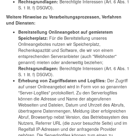
Rechtsgrundlagen:
Berechtigte Interessen (Art. 6 Abs. 1
S. 1 lit. f) DSGVO).
Weitere Hinweise zu Verarbeitungsprozessen, Verfahren
und Diensten:
Bereitstellung Onlineangebot auf gemietetem
Speicherplatz:
Für die Bereitstellung unseres
Onlineangebotes nutzen wir Speicherplatz,
Rechenkapazität und Software, die wir von einem
entsprechenden Serveranbieter (auch "Webhoster"
genannt) mieten oder anderweitig beziehen;
Rechtsgrundlagen:
Berechtigte Interessen (Art. 6 Abs. 1
S. 1 lit. f) DSGVO).
Erhebung von Zugriffsdaten und Logfiles:
Der Zugriff
auf unser Onlineangebot wird in Form von so genannten
"Server-Logfiles" protokolliert. Zu den Serverlogfiles
können die Adresse und Name der abgerufenen
Webseiten und Dateien, Datum und Uhrzeit des Abrufs,
übertragene Datenmengen, Meldung über erfolgreichen
Abruf, Browsertyp nebst Version, das Betriebssystem des
Nutzers, Referrer URL (die zuvor besuchte Seite) und im
Regelfall IP-Adressen und der anfragende Provider
gehören. Die Serverlogfiles können zum einen zu