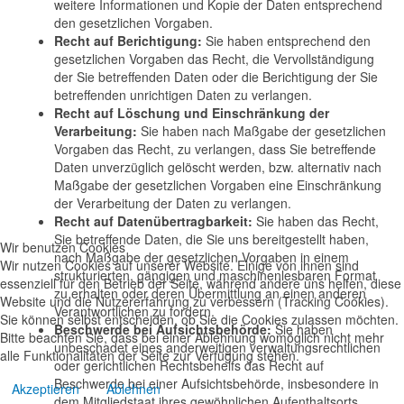
weitere Informationen und Kopie der Daten entsprechend
den gesetzlichen Vorgaben.
Recht auf Berichtigung:
Sie haben entsprechend den
gesetzlichen Vorgaben das Recht, die Vervollständigung
der Sie betreffenden Daten oder die Berichtigung der Sie
betreffenden unrichtigen Daten zu verlangen.
Recht auf Löschung und Einschränkung der
Verarbeitung:
Sie haben nach Maßgabe der gesetzlichen
Vorgaben das Recht, zu verlangen, dass Sie betreffende
Daten unverzüglich gelöscht werden, bzw. alternativ nach
Maßgabe der gesetzlichen Vorgaben eine Einschränkung
der Verarbeitung der Daten zu verlangen.
Recht auf Datenübertragbarkeit:
Sie haben das Recht,
Sie betreffende Daten, die Sie uns bereitgestellt haben,
Wir benutzen Cookies
nach Maßgabe der gesetzlichen Vorgaben in einem
Wir nutzen Cookies auf unserer Website. Einige von ihnen sind
strukturierten, gängigen und maschinenlesbaren Format
essenziell für den Betrieb der Seite, während andere uns helfen, diese
zu erhalten oder deren Übermittlung an einen anderen
Website und die Nutzererfahrung zu verbessern (Tracking Cookies).
Verantwortlichen zu fordern.
Sie können selbst entscheiden, ob Sie die Cookies zulassen möchten.
Beschwerde bei Aufsichtsbehörde:
Sie haben
Bitte beachten Sie, dass bei einer Ablehnung womöglich nicht mehr
unbeschadet eines anderweitigen verwaltungsrechtlichen
alle Funktionalitäten der Seite zur Verfügung stehen.
oder gerichtlichen Rechtsbehelfs das Recht auf
Beschwerde bei einer Aufsichtsbehörde, insbesondere in
Akzeptieren
Ablehnen
dem Mitgliedstaat ihres gewöhnlichen Aufenthaltsorts,