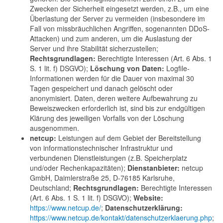
Zwecken der Sicherheit eingesetzt werden, z.B., um eine
Überlastung der Server zu vermeiden (insbesondere im
Fall von missbräuchlichen Angriffen, sogenannten DDoS-
Attacken) und zum anderen, um die Auslastung der
Server und ihre Stabilität sicherzustellen;
Rechtsgrundlagen:
Berechtigte Interessen (Art. 6 Abs. 1
S. 1 lit. f) DSGVO);
Löschung von Daten:
Logfile-
Informationen werden für die Dauer von maximal 30
Tagen gespeichert und danach gelöscht oder
anonymisiert. Daten, deren weitere Aufbewahrung zu
Beweiszwecken erforderlich ist, sind bis zur endgültigen
Klärung des jeweiligen Vorfalls von der Löschung
ausgenommen.
netcup:
Leistungen auf dem Gebiet der Bereitstellung
von informationstechnischer Infrastruktur und
verbundenen Dienstleistungen (z.B. Speicherplatz
und/oder Rechenkapazitäten);
Dienstanbieter:
netcup
GmbH, Daimlerstraße 25, D-76185 Karlsruhe,
Deutschland;
Rechtsgrundlagen:
Berechtigte Interessen
(Art. 6 Abs. 1 S. 1 lit. f) DSGVO);
Website:
https://www.netcup.de/
;
Datenschutzerklärung:
https://www.netcup.de/kontakt/datenschutzerklaerung.php
;