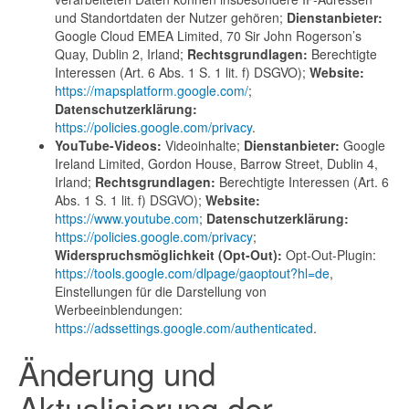
und Standortdaten der Nutzer gehören;
Dienstanbieter:
Google Cloud EMEA Limited, 70 Sir John Rogerson’s
Quay, Dublin 2, Irland;
Rechtsgrundlagen:
Berechtigte
Interessen (Art. 6 Abs. 1 S. 1 lit. f) DSGVO);
Website:
https://mapsplatform.google.com/
;
Datenschutzerklärung:
https://policies.google.com/privacy
.
YouTube-Videos:
Videoinhalte;
Dienstanbieter:
Google
Ireland Limited, Gordon House, Barrow Street, Dublin 4,
Irland;
Rechtsgrundlagen:
Berechtigte Interessen (Art. 6
Abs. 1 S. 1 lit. f) DSGVO);
Website:
https://www.youtube.com
;
Datenschutzerklärung:
https://policies.google.com/privacy
;
Widerspruchsmöglichkeit (Opt-Out):
Opt-Out-Plugin:
https://tools.google.com/dlpage/gaoptout?hl=de
,
Einstellungen für die Darstellung von
Werbeeinblendungen:
https://adssettings.google.com/authenticated
.
Änderung und
Aktualisierung der